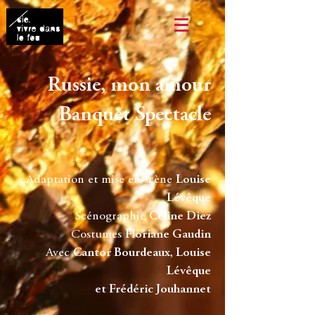
Russie, mon amour
Banquet Spectacle
Adaptation et mise en scène
Louise
Lévêque
Scénographie
Céline Diez
Costumes
Floriane Gaudin
Avec
Cantor Bourdeaux
,
Louise
Lévêque
et
Frédéric Jouhannet