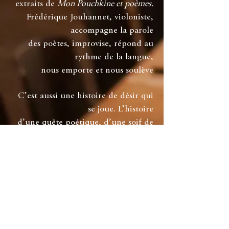
extraits de
Mon Pouchkine et poèmes.
Frédérique Jouhannet, violoniste,
accompagne la parole
des poètes, improvise, répond au
rythme de la langue,
nous emporte et nous soulève
C’est aussi une histoire de désir qui
se joue. L’histoire
d’une quête poétique, d’une soif de
vie que l’on célèbre
autour d’une table, avec les mots, les
sons, les rythmes,
les chansons et les mets.
Télécharger le dossier