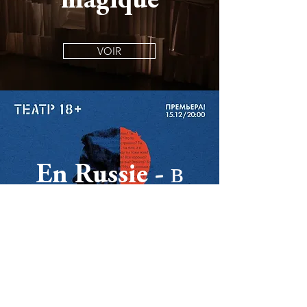
magique
VOIR
En Russie - в
России
VOIR