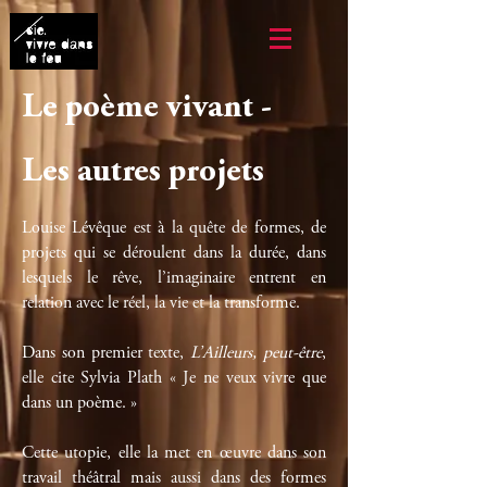
Le poème vivant
-
Les autres projets
Louise Lévêque est à la quête de formes, de
projets qui se déroulent dans la durée, dans
lesquels le rêve, l’imaginaire entrent en
relation avec le réel, la vie et la transforme.
Dans son premier texte,
L’Ailleurs, peut-être
,
elle cite Sylvia Plath « Je ne veux vivre que
dans un poème. »
Cette utopie, elle la met en œuvre dans son
travail théâtral mais aussi dans des formes