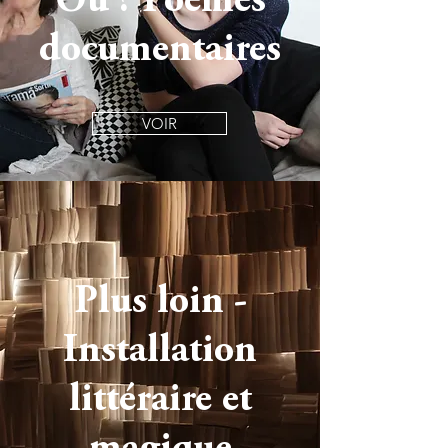
Où ? Poèmes
documentaires
VOIR
Plus loin -
Installation
littéraire et